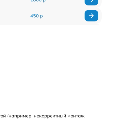
450 р
400 р
400 р
400 р
550 р
той (например, некорректный монтаж