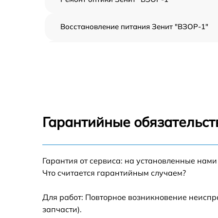
Восстановление питания Зенит "ВЗОР-1"
Обновление ПО Зенит "ВЗОР-1"
Замена аккумулятора Зенит "ВЗОР-1"
Замена USB порта Зенит "ВЗОР-1"
Гарантийные обязательст
Ремонт встроенного дальномера и других
устройств Зенит "ВЗОР-1"
Гарантия от сервиса: на установленные нами
Что считается гарантийным случаем?
Для работ: Повторное возникновение неиспр
запчасти).