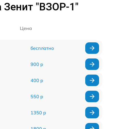
 Зенит "ВЗОР-1"
Цена
бесплатно
900 р
400 р
550 р
1350 р
1800 р