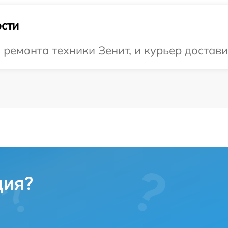
сти
емонта техники Зенит, и курьер доставит
ция?