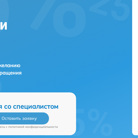
ни
 желанию
бращения
я со специалистом
Оставить заявку
есь c
политикой конфиденциальности